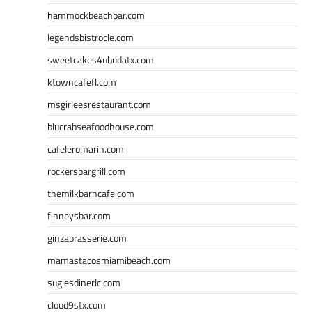
hammockbeachbar.com
legendsbistrocle.com
sweetcakes4ubudatx.com
ktowncafefl.com
msgirleesrestaurant.com
blucrabseafoodhouse.com
cafeleromarin.com
rockersbargrill.com
themilkbarncafe.com
finneysbar.com
ginzabrasserie.com
mamastacosmiamibeach.com
sugiesdinerlc.com
cloud9stx.com