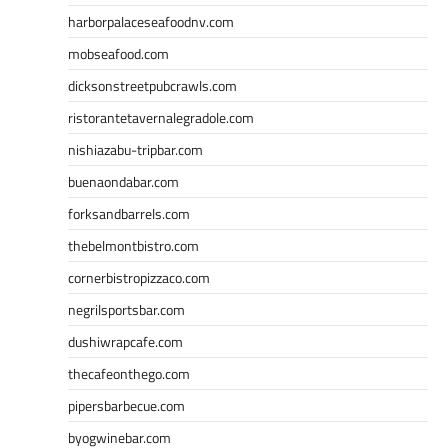
harborpalaceseafoodnv.com
mobseafood.com
dicksonstreetpubcrawls.com
ristorantetavernalegradole.com
nishiazabu-tripbar.com
buenaondabar.com
forksandbarrels.com
thebelmontbistro.com
cornerbistropizzaco.com
negrilsportsbar.com
dushiwrapcafe.com
thecafeonthego.com
pipersbarbecue.com
byogwinebar.com