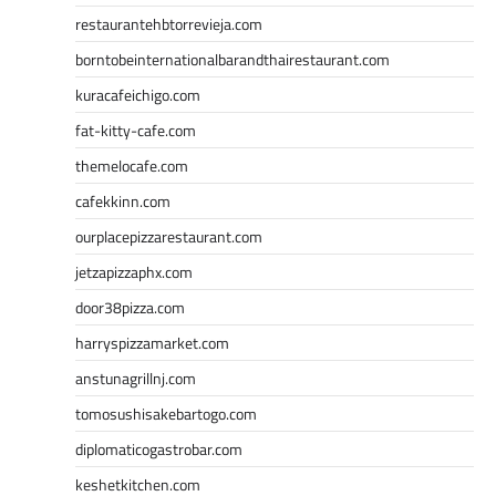
restaurantehbtorrevieja.com
borntobeinternationalbarandthairestaurant.com
kuracafeichigo.com
fat-kitty-cafe.com
themelocafe.com
cafekkinn.com
ourplacepizzarestaurant.com
jetzapizzaphx.com
door38pizza.com
harryspizzamarket.com
anstunagrillnj.com
tomosushisakebartogo.com
diplomaticogastrobar.com
keshetkitchen.com