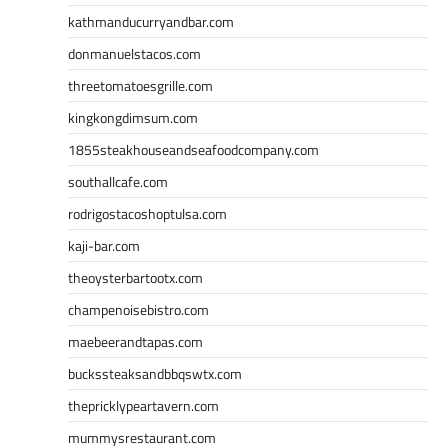
kathmanducurryandbar.com
donmanuelstacos.com
threetomatoesgrille.com
kingkongdimsum.com
1855steakhouseandseafoodcompany.com
southallcafe.com
rodrigostacoshoptulsa.com
kaji-bar.com
theoysterbartootx.com
champenoisebistro.com
maebeerandtapas.com
buckssteaksandbbqswtx.com
thepricklypeartavern.com
mummysrestaurant.com