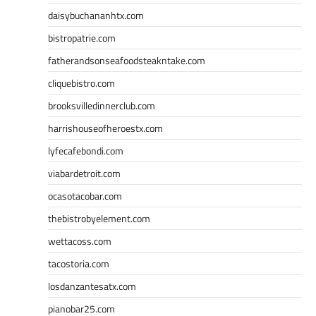
daisybuchananhtx.com
bistropatrie.com
fatherandsonseafoodsteakntake.com
cliquebistro.com
brooksvilledinnerclub.com
harrishouseofheroestx.com
lyfecafebondi.com
viabardetroit.com
ocasotacobar.com
thebistrobyelement.com
wettacoss.com
tacostoria.com
losdanzantesatx.com
pianobar25.com