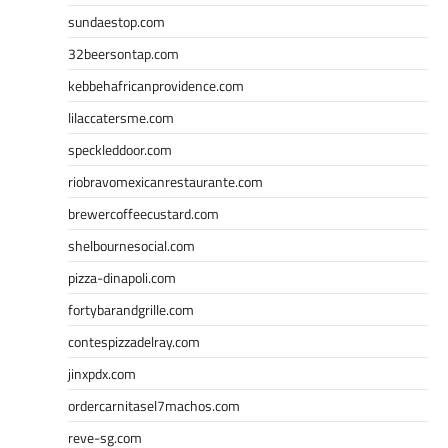
sundaestop.com
32beersontap.com
kebbehafricanprovidence.com
lilaccatersme.com
speckleddoor.com
riobravomexicanrestaurante.com
brewercoffeecustard.com
shelbournesocial.com
pizza-dinapoli.com
fortybarandgrille.com
contespizzadelray.com
jinxpdx.com
ordercarnitasel7machos.com
reve-sg.com