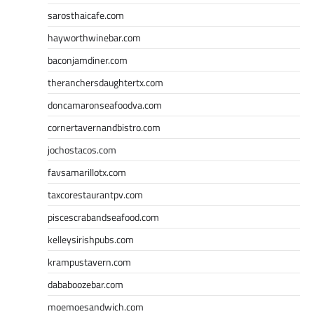
sarosthaicafe.com
hayworthwinebar.com
baconjamdiner.com
theranchersdaughtertx.com
doncamaronseafoodva.com
cornertavernandbistro.com
jochostacos.com
favsamarillotx.com
taxcorestaurantpv.com
piscescrabandseafood.com
kelleysirishpubs.com
krampustavern.com
dababoozebar.com
moemoesandwich.com