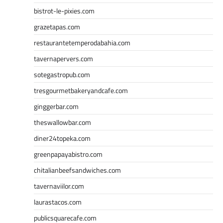
bistrot-le-pixies.com
grazetapas.com
restaurantetemperodabahia.com
tavernapervers.com
sotegastropub.com
tresgourmetbakeryandcafe.com
ginggerbar.com
theswallowbar.com
diner24topeka.com
greenpapayabistro.com
chitalianbeefsandwiches.com
tavernaviilor.com
laurastacos.com
publicsquarecafe.com