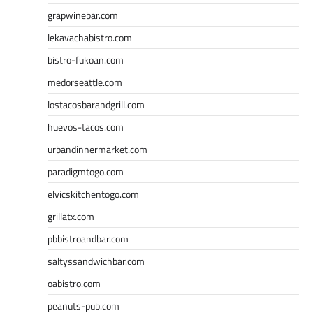
grapwinebar.com
lekavachabistro.com
bistro-fukoan.com
medorseattle.com
lostacosbarandgrill.com
huevos-tacos.com
urbandinnermarket.com
paradigmtogo.com
elvicskitchentogo.com
grillatx.com
pbbistroandbar.com
saltyssandwichbar.com
oabistro.com
peanuts-pub.com