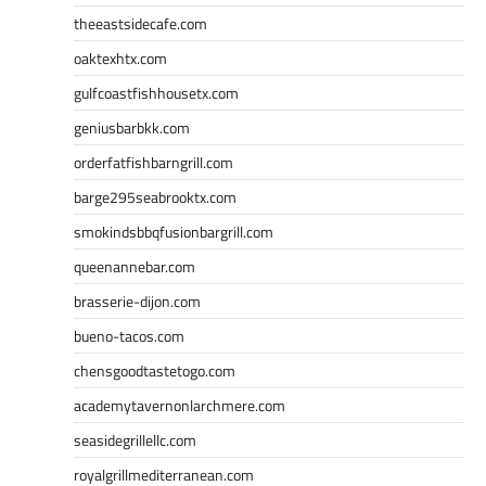
theeastsidecafe.com
oaktexhtx.com
gulfcoastfishhousetx.com
geniusbarbkk.com
orderfatfishbarngrill.com
barge295seabrooktx.com
smokindsbbqfusionbargrill.com
queenannebar.com
brasserie-dijon.com
bueno-tacos.com
chensgoodtastetogo.com
academytavernonlarchmere.com
seasidegrillellc.com
royalgrillmediterranean.com