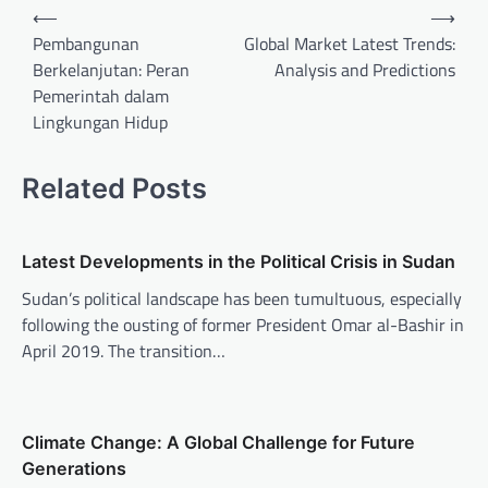
P
⟵
⟶
o
Pembangunan
Global Market Latest Trends:
Berkelanjutan: Peran
Analysis and Predictions
s
Pemerintah dalam
t
Lingkungan Hidup
n
a
Related Posts
v
i
Latest Developments in the Political Crisis in Sudan
g
Sudan’s political landscape has been tumultuous, especially
a
following the ousting of former President Omar al-Bashir in
t
April 2019. The transition…
i
o
n
Climate Change: A Global Challenge for Future
Generations