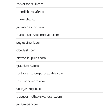
rockersbargrill.com
themilkbarncafe.com
finneysbar.com
ginzabrasserie.com
mamastacosmiamibeach.com
sugiesdinerlc.com
cloud9stx.com
bistrot-le-pixies.com
grazetapas.com
restaurantetemperodabahia.com
tavernapervers.com
sotegastropub.com
tresgourmetbakeryandcafe.com
ginggerbar.com