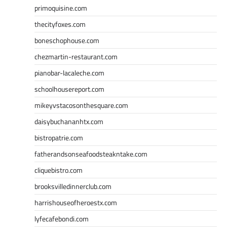
primoquisine.com
thecityfoxes.com
boneschophouse.com
chezmartin-restaurant.com
pianobar-lacaleche.com
schoolhousereport.com
mikeyvstacosonthesquare.com
daisybuchananhtx.com
bistropatrie.com
fatherandsonseafoodsteakntake.com
cliquebistro.com
brooksvilledinnerclub.com
harrishouseofheroestx.com
lyfecafebondi.com