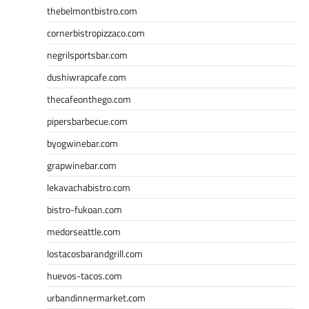
thebelmontbistro.com
cornerbistropizzaco.com
negrilsportsbar.com
dushiwrapcafe.com
thecafeonthego.com
pipersbarbecue.com
byogwinebar.com
grapwinebar.com
lekavachabistro.com
bistro-fukoan.com
medorseattle.com
lostacosbarandgrill.com
huevos-tacos.com
urbandinnermarket.com