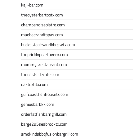
kaji-bar.com
theoysterbartootx.com
champenoisebistro.com
maebeerandtapas.com
buckssteaksandbbqswtx.com
thepricklypeartavern.com
mummysrestaurant.com
theeastsidecafe.com
oaktexhtx.com
gulfcoastfishhousetx.com
geniusbarbkk.com
orderfatfishbarngrill.com
barge295seabrooktx.com
smokindsbbqfusionbargrill.com