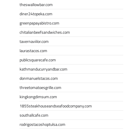
theswallowbar.com
diner24topeka.com
greenpapayabistro.com
chitalianbeefsandwiches.com
tavernaviilor.com
laurastacos.com
publicsquarecafe.com
kathmanducurryandbar.com
donmanuelstacos.com
threetomatoesgrille.com
kingkongdimsum.com
1855steakhouseandseafoodcompany.com
southallcafe.com
rodrigostacoshoptulsa.com