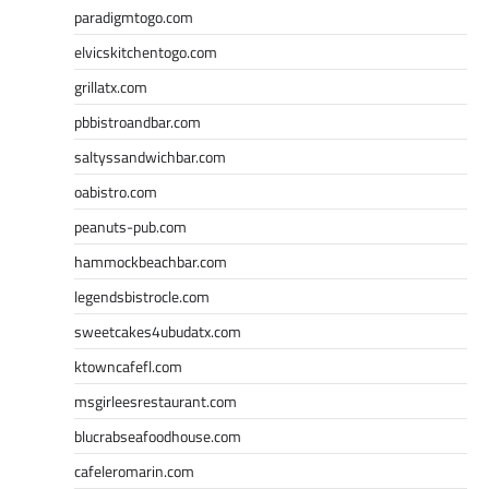
paradigmtogo.com
elvicskitchentogo.com
grillatx.com
pbbistroandbar.com
saltyssandwichbar.com
oabistro.com
peanuts-pub.com
hammockbeachbar.com
legendsbistrocle.com
sweetcakes4ubudatx.com
ktowncafefl.com
msgirleesrestaurant.com
blucrabseafoodhouse.com
cafeleromarin.com