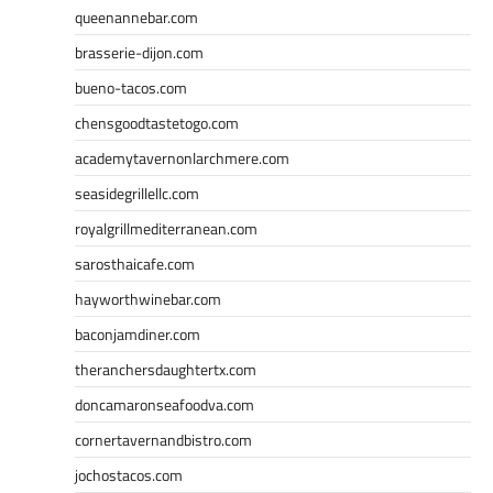
queenannebar.com
brasserie-dijon.com
bueno-tacos.com
chensgoodtastetogo.com
academytavernonlarchmere.com
seasidegrillellc.com
royalgrillmediterranean.com
sarosthaicafe.com
hayworthwinebar.com
baconjamdiner.com
theranchersdaughtertx.com
doncamaronseafoodva.com
cornertavernandbistro.com
jochostacos.com