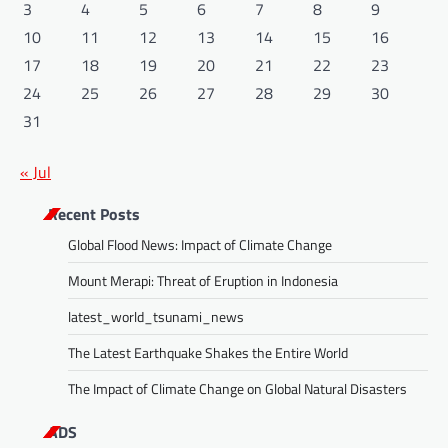
3
4
5
6
7
8
9
10
11
12
13
14
15
16
17
18
19
20
21
22
23
24
25
26
27
28
29
30
31
« Jul
Recent Posts
Global Flood News: Impact of Climate Change
Mount Merapi: Threat of Eruption in Indonesia
latest_world_tsunami_news
The Latest Earthquake Shakes the Entire World
The Impact of Climate Change on Global Natural Disasters
ADS