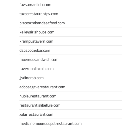
favsamarillotx.com
taxcorestaurantpv.com
piscescrabandseafood.com
kelleysirishpubs.com
krampustavern.com
dababoozebar.com
moemoesandwich.com
tavernonlincoln.com
jjsdinersb.com
adobeagaverestaurant.com
nubleurestaurant.com
restaurantlalibellule.com
xalarrestaurant.com
medicinemounddepotrestaurant.com