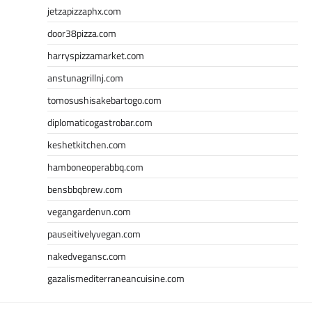
jetzapizzaphx.com
door38pizza.com
harryspizzamarket.com
anstunagrillnj.com
tomosushisakebartogo.com
diplomaticogastrobar.com
keshetkitchen.com
hamboneoperabbq.com
bensbbqbrew.com
vegangardenvn.com
pauseitivelyvegan.com
nakedvegansc.com
gazalismediterraneancuisine.com