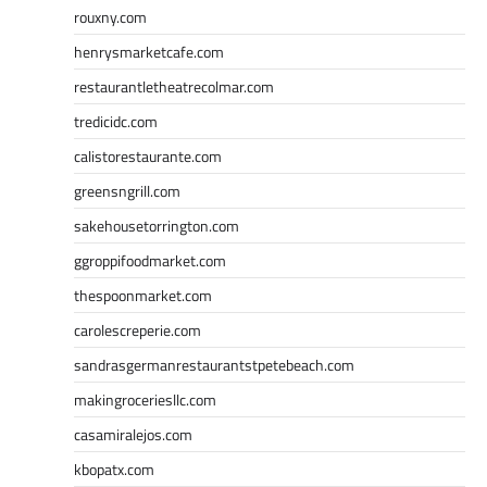
rouxny.com
henrysmarketcafe.com
restaurantletheatrecolmar.com
tredicidc.com
calistorestaurante.com
greensngrill.com
sakehousetorrington.com
ggroppifoodmarket.com
thespoonmarket.com
carolescreperie.com
sandrasgermanrestaurantstpetebeach.com
makingroceriesllc.com
casamiralejos.com
kbopatx.com